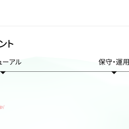
緯
ント
ューアル
保守・運
jp/